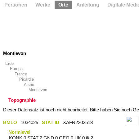
Personen
Werke
Orte
Anleitung
Digitale Medi
Montlevon
Erde
Europa
France
Picardie
Aisne
Montlevon
Topographie
Dieser Datensatz ist noch nicht bearbeitet. Bitte haben Sie noch Ge
BMLO
1034025
STAT ID
XAFR2202518
Normlevel
KONK 0 STAT 2 GND 0 GEO 0 UK 0 Ҩ 2