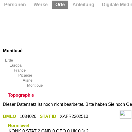
Personen
Werke
Orte
Anleitung
Digitale Medi
Montloué
Erde
Europa
France
Picardie
Aisne
Montloué
Topographie
Dieser Datensatz ist noch nicht bearbeitet. Bitte haben Sie noch Ge
BMLO
1034026
STAT ID
XAFR2202519
Normlevel
KONK 0 STAT 2 GND 0 GEO 0 UK 0 Ҩ 2