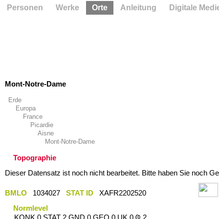
Personen
Werke
Orte
Anleitung
Digitale Medi
Mont-Notre-Dame
Erde
Europa
France
Picardie
Aisne
Mont-Notre-Dame
Topographie
Dieser Datensatz ist noch nicht bearbeitet. Bitte haben Sie noch Ge
BMLO
1034027
STAT ID
XAFR2202520
Normlevel
KONK 0 STAT 2 GND 0 GEO 0 UK 0 Ҩ 2