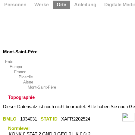
Personen
Werke
Orte
Anleitung
Digitale Medi
Mont-Saint-Père
Erde
Europa
France
Picardie
Aisne
Mont-Saint-Père
Topographie
Dieser Datensatz ist noch nicht bearbeitet. Bitte haben Sie noch Ge
BMLO
1034031
STAT ID
XAFR2202524
Normlevel
KONK 0 STAT 2 GND 0 GEO 0 UK 0 Ҩ 2