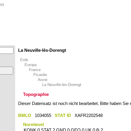
en
La Neuville-lès-Dorengt
Erde
Europa
France
Picardie
Aisne
La Neuville-lès-Dorengt
Topographie
Dieser Datensatz ist noch nicht bearbeitet. Bitte haben Sie
BMLO
1034055
STAT ID
XAFR2202548
Normlevel
KONK 0 STAT 2 GND 0 GEO 0 UK 0 Ҩ 2