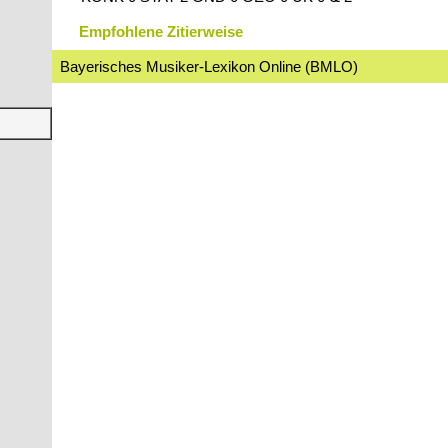
Empfohlene Zitierweise
Bayerisches Musiker-Lexikon Online (BMLO)