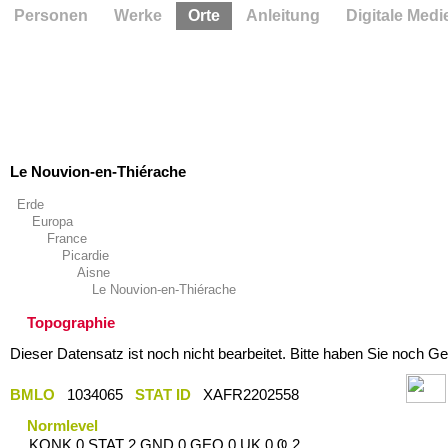
Personen
Werke
Orte
Anleitung
Digitale Medi
Le Nouvion-en-Thiérache
Erde
Europa
France
Picardie
Aisne
Le Nouvion-en-Thiérache
Topographie
Dieser Datensatz ist noch nicht bearbeitet. Bitte haben Sie noch Ge
BMLO
1034065
STAT ID
XAFR2202558
Normlevel
KONK 0 STAT 2 GND 0 GEO 0 UK 0 Ҩ 2