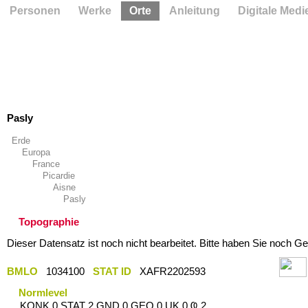
Personen
Werke
Orte
Anleitung
Digitale Medi
Pasly
Erde
Europa
France
Picardie
Aisne
Pasly
Topographie
Dieser Datensatz ist noch nicht bearbeitet. Bitte haben Sie noch Ge
BMLO
1034100
STAT ID
XAFR2202593
Normlevel
KONK 0 STAT 2 GND 0 GEO 0 UK 0 Ҩ 2