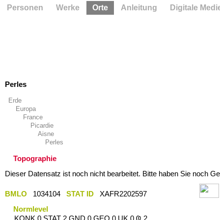
Personen
Werke
Orte
Anleitung
Digitale Medi
Perles
Erde
Europa
France
Picardie
Aisne
Perles
Topographie
Dieser Datensatz ist noch nicht bearbeitet. Bitte haben Sie noch Ge
BMLO
1034104
STAT ID
XAFR2202597
Normlevel
KONK 0 STAT 2 GND 0 GEO 0 UK 0 Ҩ 2