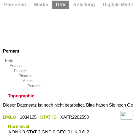
Personen
Werke
Orte
Anleitung
Digitale Medi
Pernant
Erde
Europa
France
Picardie
Aisne
Pernant
Topographie
Dieser Datensatz ist noch nicht bearbeitet. Bitte haben Sie noch Ge
BMLO
1034105
STAT ID
XAFR2202598
Normlevel
KONK 0 STAT 2 GND 0 GEO 0 UK 0 Ҩ 2