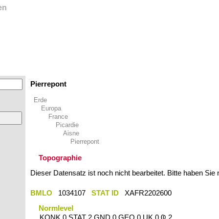
en
Pierrepont
Erde
Europa
France
Picardie
Aisne
Pierrepont
Topographie
Dieser Datensatz ist noch nicht bearbeitet. Bitte haben Sie
BMLO
1034107
STAT ID
XAFR2202600
Normlevel
KONK 0 STAT 2 GND 0 GEO 0 UK 0 Ҩ 2