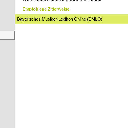
Empfohlene Zitierweise
Bayerisches Musiker-Lexikon Online (BMLO)