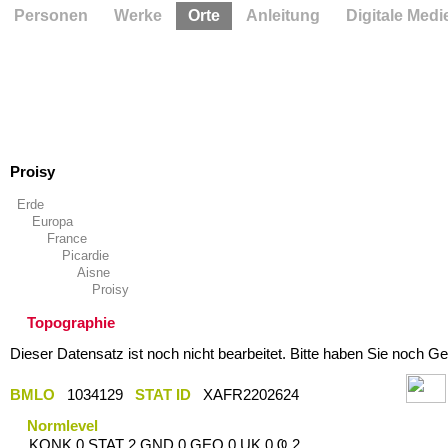
Personen
Werke
Orte
Anleitung
Digitale Medi
Proisy
Erde
Europa
France
Picardie
Aisne
Proisy
Topographie
Dieser Datensatz ist noch nicht bearbeitet. Bitte haben Sie noch Ge
BMLO
1034129
STAT ID
XAFR2202624
Normlevel
KONK 0 STAT 2 GND 0 GEO 0 UK 0 Ҩ 2