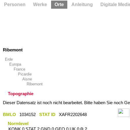
Personen
Werke
Orte
Anleitung
Digitale Medi
Ribemont
Erde
Europa
France
Picardie
Aisne
Ribemont
Topographie
Dieser Datensatz ist noch nicht bearbeitet. Bitte haben Sie noch Ge
BMLO
1034152
STAT ID
XAFR2202648
Normlevel
KONK 0 STAT 2 GND 0 GEO 0 UK 0 Ҩ 2