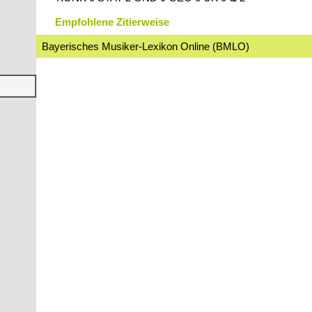
Empfohlene Zitierweise
Bayerisches Musiker-Lexikon Online (BMLO)