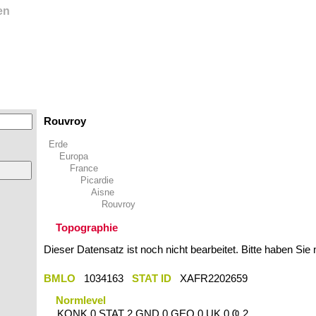
en
Rouvroy
Erde
Europa
France
Picardie
Aisne
Rouvroy
Topographie
Dieser Datensatz ist noch nicht bearbeitet. Bitte haben Sie
BMLO
1034163
STAT ID
XAFR2202659
Normlevel
KONK 0 STAT 2 GND 0 GEO 0 UK 0 Ҩ 2