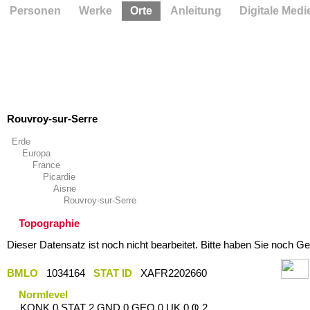
Personen
Werke
Orte
Anleitung
Digitale Medi
Rouvroy-sur-Serre
Erde
Europa
France
Picardie
Aisne
Rouvroy-sur-Serre
Topographie
Dieser Datensatz ist noch nicht bearbeitet. Bitte haben Sie noch Ge
BMLO
1034164
STAT ID
XAFR2202660
Normlevel
KONK 0 STAT 2 GND 0 GEO 0 UK 0 Ҩ 2