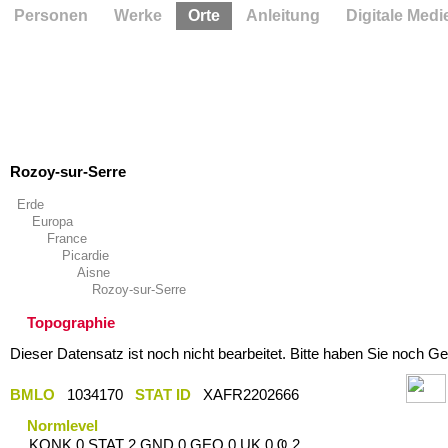
Personen
Werke
Orte
Anleitung
Digitale Medi
Rozoy-sur-Serre
Erde
Europa
France
Picardie
Aisne
Rozoy-sur-Serre
Topographie
Dieser Datensatz ist noch nicht bearbeitet. Bitte haben Sie noch Ge
BMLO
1034170
STAT ID
XAFR2202666
Normlevel
KONK 0 STAT 2 GND 0 GEO 0 UK 0 Ҩ 2