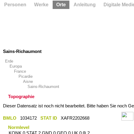
Personen
Werke
Orte
Anleitung
Digitale Medi
Sains-Richaumont
Erde
Europa
France
Picardie
Aisne
Sains-Richaumont
Topographie
Dieser Datensatz ist noch nicht bearbeitet. Bitte haben Sie noch Ge
BMLO
1034172
STAT ID
XAFR2202668
Normlevel
KONK 0 STAT 2 GND 0 GEO 0 UK 0 Ҩ 2