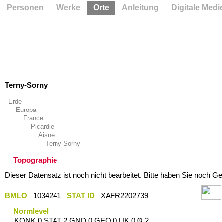
Personen
Werke
Orte
Anleitung
Digitale Medi
Terny-Sorny
Erde
Europa
France
Picardie
Aisne
Terny-Sorny
Topographie
Dieser Datensatz ist noch nicht bearbeitet. Bitte haben Sie noch Ge
BMLO
1034241
STAT ID
XAFR2202739
Normlevel
KONK 0 STAT 2 GND 0 GEO 0 UK 0 Ҩ 2