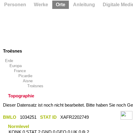
Personen
Werke
Orte
Anleitung
Digitale Medi
Troësnes
Erde
Europa
France
Picardie
Aisne
Troësnes
Topographie
Dieser Datensatz ist noch nicht bearbeitet. Bitte haben Sie noch Ge
BMLO
1034251
STAT ID
XAFR2202749
Normlevel
KONK 0 STAT 2 GND 0 GEO 0 UK 0 Ҩ 2