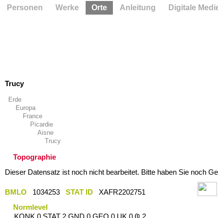
Personen
Werke
Orte
Anleitung
Digitale Medi
Trucy
Erde
Europa
France
Picardie
Aisne
Trucy
Topographie
Dieser Datensatz ist noch nicht bearbeitet. Bitte haben Sie noch Ge
BMLO
1034253
STAT ID
XAFR2202751
Normlevel
KONK 0 STAT 2 GND 0 GEO 0 UK 0 Ҩ 2