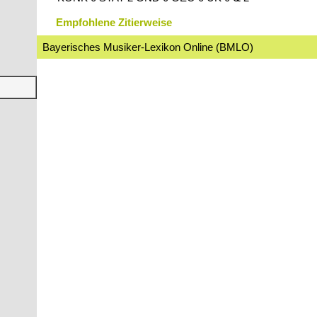
Empfohlene Zitierweise
Bayerisches Musiker-Lexikon Online (BMLO)