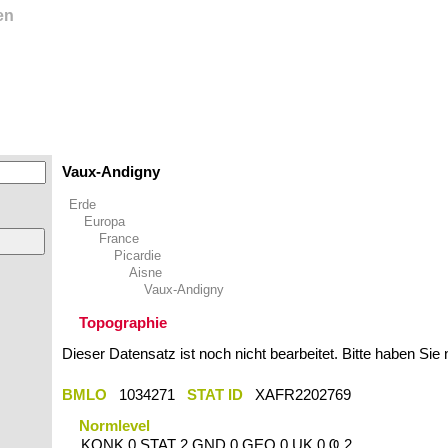
en
Vaux-Andigny
Erde
Europa
France
Picardie
Aisne
Vaux-Andigny
Topographie
Dieser Datensatz ist noch nicht bearbeitet. Bitte haben Sie
BMLO
1034271
STAT ID
XAFR2202769
Normlevel
KONK 0 STAT 2 GND 0 GEO 0 UK 0 Ҩ 2