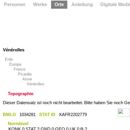
Personen
Werke
Orte
Anleitung
Digitale Medi
Vénérolles
Erde
Europa
France
Picardie
Aisne
Vénérolles
Topographie
Dieser Datensatz ist noch nicht bearbeitet. Bitte haben Sie noch Ge
BMLO
1034281
STAT ID
XAFR2202779
Normlevel
KONK 0 STAT 2 GND 0 GEO 0 UK 0 Ҩ 2