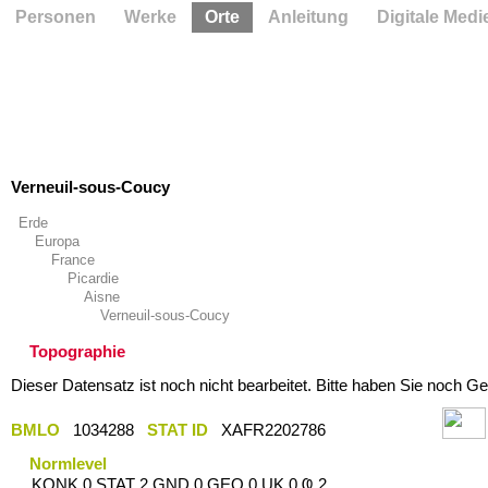
Personen
Werke
Orte
Anleitung
Digitale Medi
Verneuil-sous-Coucy
Erde
Europa
France
Picardie
Aisne
Verneuil-sous-Coucy
Topographie
Dieser Datensatz ist noch nicht bearbeitet. Bitte haben Sie noch Ge
BMLO
1034288
STAT ID
XAFR2202786
Normlevel
KONK 0 STAT 2 GND 0 GEO 0 UK 0 Ҩ 2