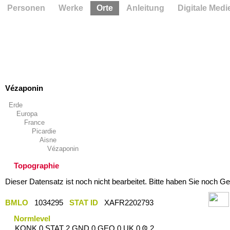
Personen
Werke
Orte
Anleitung
Digitale Medi
Vézaponin
Erde
Europa
France
Picardie
Aisne
Vézaponin
Topographie
Dieser Datensatz ist noch nicht bearbeitet. Bitte haben Sie noch Ge
BMLO
1034295
STAT ID
XAFR2202793
Normlevel
KONK 0 STAT 2 GND 0 GEO 0 UK 0 Ҩ 2