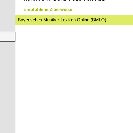
Empfohlene Zitierweise
Bayerisches Musiker-Lexikon Online (BMLO)