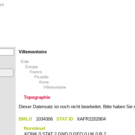
en
Villemontoire
Erde
Europa
France
Picardie
Aisne
Villemontoire
Topographie
Dieser Datensatz ist noch nicht bearbeitet. Bitte haben Sie
BMLO
1034306
STAT ID
XAFR2202804
Normlevel
KONK 0 STAT 2 GND 0 GEO 0 UK 0 Ҩ 2