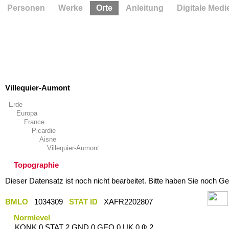
Personen
Werke
Orte
Anleitung
Digitale Medi
Villequier-Aumont
Erde
Europa
France
Picardie
Aisne
Villequier-Aumont
Topographie
Dieser Datensatz ist noch nicht bearbeitet. Bitte haben Sie noch Ge
BMLO
1034309
STAT ID
XAFR2202807
Normlevel
KONK 0 STAT 2 GND 0 GEO 0 UK 0 Ҩ 2