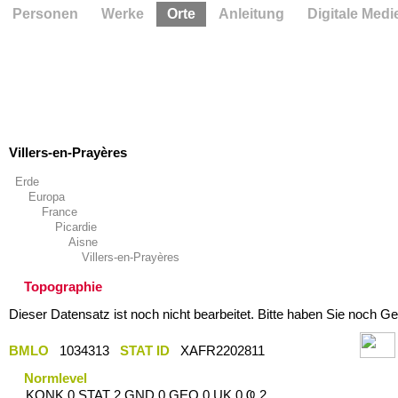
Personen
Werke
Orte
Anleitung
Digitale Medi
Villers-en-Prayères
Erde
Europa
France
Picardie
Aisne
Villers-en-Prayères
Topographie
Dieser Datensatz ist noch nicht bearbeitet. Bitte haben Sie noch Ge
BMLO
1034313
STAT ID
XAFR2202811
Normlevel
KONK 0 STAT 2 GND 0 GEO 0 UK 0 Ҩ 2