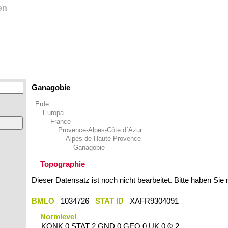
en
Ganagobie
Erde
Europa
France
Provence-Alpes-Côte d´Azur
Alpes-de-Haute-Provence
Ganagobie
Topographie
Dieser Datensatz ist noch nicht bearbeitet. Bitte haben Sie
BMLO
1034726
STAT ID
XAFR9304091
Normlevel
KONK 0 STAT 2 GND 0 GEO 0 UK 0 Ҩ 2