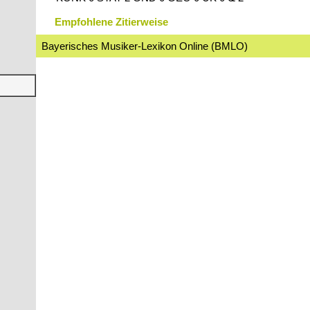
Empfohlene Zitierweise
Bayerisches Musiker-Lexikon Online (BMLO)