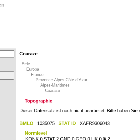
en
Coaraze
Erde
Europa
France
Provence-Alpes-Côte d´Azur
Alpes-Maritimes
Coaraze
Topographie
Dieser Datensatz ist noch nicht bearbeitet. Bitte haben Sie
BMLO
1035075
STAT ID
XAFR9306043
Normlevel
KONK 0 STAT 2 GND 0 GEO 0 UK 0 Ҩ 2