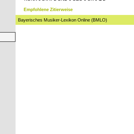
Empfohlene Zitierweise
Bayerisches Musiker-Lexikon Online (BMLO)