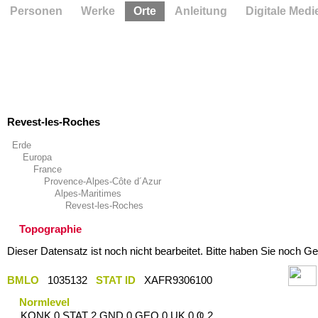
Personen
Werke
Orte
Anleitung
Digitale Medi
Revest-les-Roches
Erde
Europa
France
Provence-Alpes-Côte d´Azur
Alpes-Maritimes
Revest-les-Roches
Topographie
Dieser Datensatz ist noch nicht bearbeitet. Bitte haben Sie noch Ge
BMLO
1035132
STAT ID
XAFR9306100
Normlevel
KONK 0 STAT 2 GND 0 GEO 0 UK 0 Ҩ 2