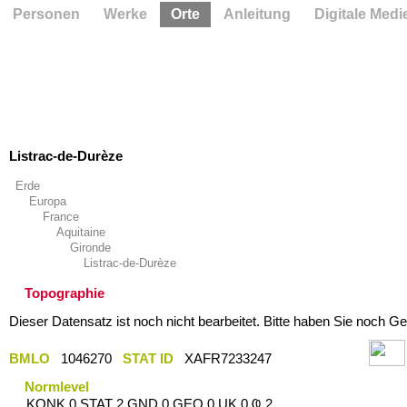
Personen
Werke
Orte
Anleitung
Digitale Medi
Listrac-de-Durèze
Erde
Europa
France
Aquitaine
Gironde
Listrac-de-Durèze
Topographie
Dieser Datensatz ist noch nicht bearbeitet. Bitte haben Sie noch Ge
BMLO
1046270
STAT ID
XAFR7233247
Normlevel
KONK 0 STAT 2 GND 0 GEO 0 UK 0 Ҩ 2