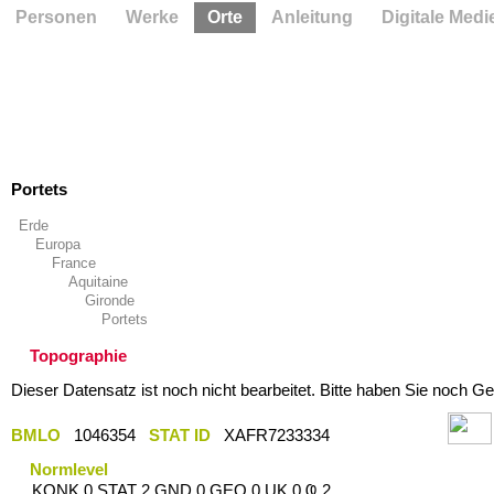
Personen
Werke
Orte
Anleitung
Digitale Medi
Portets
Erde
Europa
France
Aquitaine
Gironde
Portets
Topographie
Dieser Datensatz ist noch nicht bearbeitet. Bitte haben Sie noch Ge
BMLO
1046354
STAT ID
XAFR7233334
Normlevel
KONK 0 STAT 2 GND 0 GEO 0 UK 0 Ҩ 2