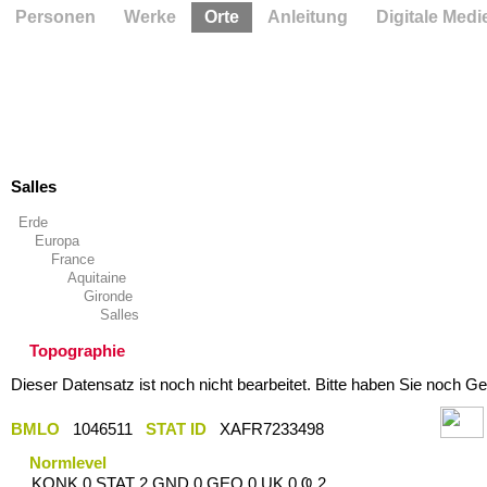
Personen
Werke
Orte
Anleitung
Digitale Medi
Salles
Erde
Europa
France
Aquitaine
Gironde
Salles
Topographie
Dieser Datensatz ist noch nicht bearbeitet. Bitte haben Sie noch Ge
BMLO
1046511
STAT ID
XAFR7233498
Normlevel
KONK 0 STAT 2 GND 0 GEO 0 UK 0 Ҩ 2