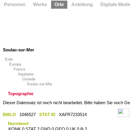
Personen
Werke
Orte
Anleitung
Digitale Medi
Soulac-sur-Mer
Erde
Europa
France
Aquitaine
Gironde
Soulac-sur-Mer
Topographie
Dieser Datensatz ist noch nicht bearbeitet. Bitte haben Sie noch Ge
BMLO
1046527
STAT ID
XAFR7233514
Normlevel
KONK 0 STAT 2 GND 0 GEO 0 UK 0 Ҩ 2