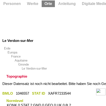
Personen
Werke
Orte
Anleitung
Digitale Medi
Le Verdon-sur-Mer
Erde
Europa
France
Aquitaine
Gironde
Le Verdon-sur-Mer
Topographie
Dieser Datensatz ist noch nicht bearbeitet. Bitte haben Sie noch Ge
BMLO
1046557
STAT ID
XAFR7233544
Normlevel
KONK 0 STAT 2 GND 0 GEO 0 UK 0 Ҩ 2