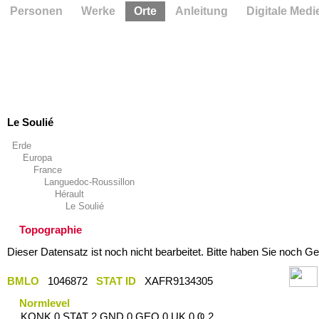
Personen
Werke
Orte
Anleitung
Digitale Medi
Le Soulié
Erde
Europa
France
Languedoc-Roussillon
Hérault
Le Soulié
Topographie
Dieser Datensatz ist noch nicht bearbeitet. Bitte haben Sie noch Ge
BMLO
1046872
STAT ID
XAFR9134305
Normlevel
KONK 0 STAT 2 GND 0 GEO 0 UK 0 Ҩ 2