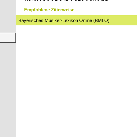
Empfohlene Zitierweise
Bayerisches Musiker-Lexikon Online (BMLO)