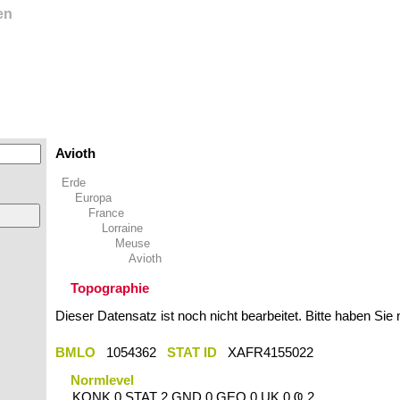
en
Avioth
Erde
Europa
France
Lorraine
Meuse
Avioth
Topographie
Dieser Datensatz ist noch nicht bearbeitet. Bitte haben Sie
BMLO
1054362
STAT ID
XAFR4155022
Normlevel
KONK 0 STAT 2 GND 0 GEO 0 UK 0 Ҩ 2