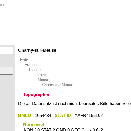
en
Charny-sur-Meuse
Erde
Europa
France
Lorraine
Meuse
Charny-sur-Meuse
Topographie
Dieser Datensatz ist noch nicht bearbeitet. Bitte haben Sie
BMLO
1054434
STAT ID
XAFR4155102
Normlevel
KONK 0 STAT 2 GND 0 GEO 0 UK 0 Ҩ 2