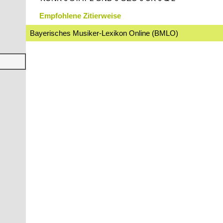
Empfohlene Zitierweise
Bayerisches Musiker-Lexikon Online (BMLO)