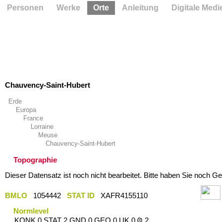
Personen
Werke
Orte
Anleitung
Digitale Medi
Chauvency-Saint-Hubert
Erde
Europa
France
Lorraine
Meuse
Chauvency-Saint-Hubert
Topographie
Dieser Datensatz ist noch nicht bearbeitet. Bitte haben Sie noch Ge
BMLO
1054442
STAT ID
XAFR4155110
Normlevel
KONK 0 STAT 2 GND 0 GEO 0 UK 0 Ҩ 2