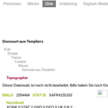
Personen
Werke
Orte
Anleitung
Digitale Medi
Doncourt-aux-Templiers
Erde
Europa
France
Lorraine
Meuse
Doncourt-aux-Templiers
Topographie
Dieser Datensatz ist noch nicht bearbeitet. Bitte haben Sie noch Ge
BMLO
1054484
STAT ID
XAFR4155163
Normlevel
KONK 0 STAT 2 GND 0 GEO 0 UK 0 Ҩ 2