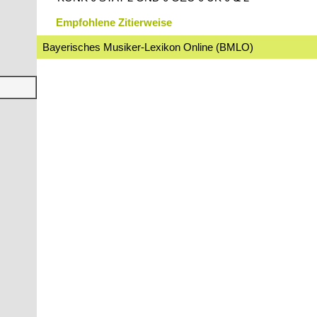
Empfohlene Zitierweise
Bayerisches Musiker-Lexikon Online (BMLO)