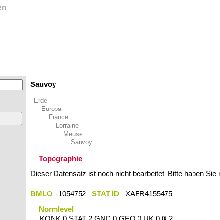
en
Sauvoy
Erde
Europa
France
Lorraine
Meuse
Sauvoy
Topographie
Dieser Datensatz ist noch nicht bearbeitet. Bitte haben Sie
BMLO
1054752
STAT ID
XAFR4155475
Normlevel
KONK 0 STAT 2 GND 0 GEO 0 UK 0 Ҩ 2