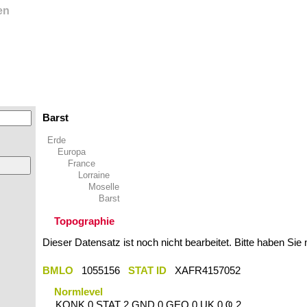
en
Barst
Erde
Europa
France
Lorraine
Moselle
Barst
Topographie
Dieser Datensatz ist noch nicht bearbeitet. Bitte haben Sie
BMLO
1055156
STAT ID
XAFR4157052
Normlevel
KONK 0 STAT 2 GND 0 GEO 0 UK 0 Ҩ 2