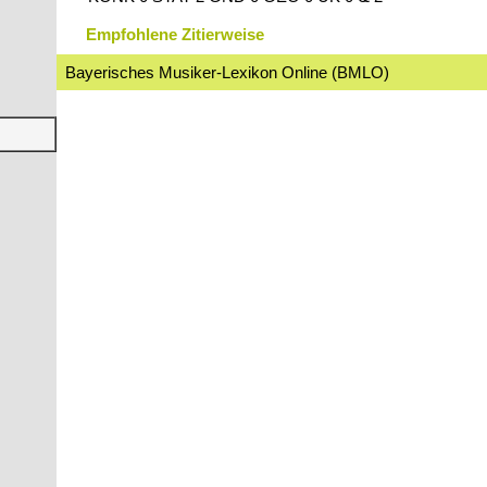
Empfohlene Zitierweise
Bayerisches Musiker-Lexikon Online (BMLO)