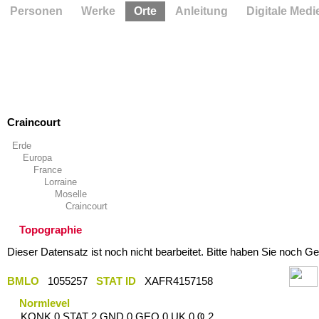
Personen
Werke
Orte
Anleitung
Digitale Medi
Craincourt
Erde
Europa
France
Lorraine
Moselle
Craincourt
Topographie
Dieser Datensatz ist noch nicht bearbeitet. Bitte haben Sie noch Ge
BMLO
1055257
STAT ID
XAFR4157158
Normlevel
KONK 0 STAT 2 GND 0 GEO 0 UK 0 Ҩ 2