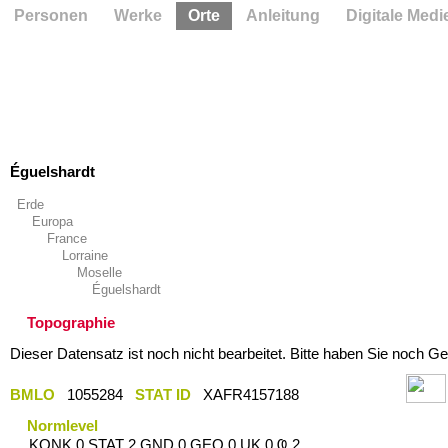
Personen
Werke
Orte
Anleitung
Digitale Medi
Éguelshardt
Erde
Europa
France
Lorraine
Moselle
Éguelshardt
Topographie
Dieser Datensatz ist noch nicht bearbeitet. Bitte haben Sie noch Ge
BMLO
1055284
STAT ID
XAFR4157188
Normlevel
KONK 0 STAT 2 GND 0 GEO 0 UK 0 Ҩ 2