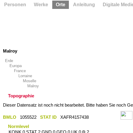
Personen
Werke
Orte
Anleitung
Digitale Medi
Malroy
Erde
Europa
France
Lorraine
Moselle
Malroy
Topographie
Dieser Datensatz ist noch nicht bearbeitet. Bitte haben Sie noch Ge
BMLO
1055522
STAT ID
XAFR4157438
Normlevel
KONK 0 STAT 2 GND 0 GEO 0 UK 0 Ҩ 2