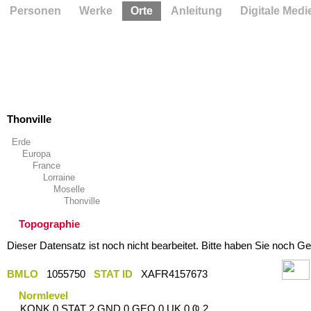
Personen
Werke
Orte
Anleitung
Digitale Medi
Thonville
Erde
Europa
France
Lorraine
Moselle
Thonville
Topographie
Dieser Datensatz ist noch nicht bearbeitet. Bitte haben Sie noch Ge
BMLO
1055750
STAT ID
XAFR4157673
Normlevel
KONK 0 STAT 2 GND 0 GEO 0 UK 0 Ҩ 2