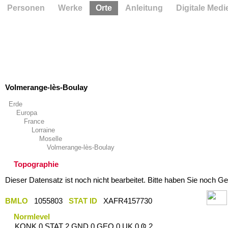
Personen
Werke
Orte
Anleitung
Digitale Medi
Volmerange-lès-Boulay
Erde
Europa
France
Lorraine
Moselle
Volmerange-lès-Boulay
Topographie
Dieser Datensatz ist noch nicht bearbeitet. Bitte haben Sie noch Ge
BMLO
1055803
STAT ID
XAFR4157730
Normlevel
KONK 0 STAT 2 GND 0 GEO 0 UK 0 Ҩ 2