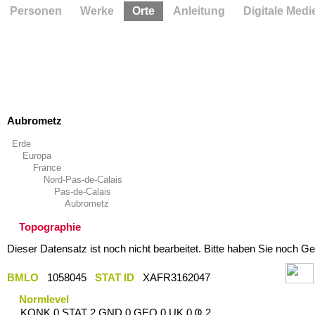
Personen
Werke
Orte
Anleitung
Digitale Medi
Aubrometz
Erde
Europa
France
Nord-Pas-de-Calais
Pas-de-Calais
Aubrometz
Topographie
Dieser Datensatz ist noch nicht bearbeitet. Bitte haben Sie noch Ge
BMLO
1058045
STAT ID
XAFR3162047
Normlevel
KONK 0 STAT 2 GND 0 GEO 0 UK 0 Ҩ 2