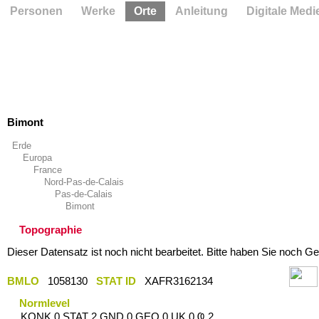
Personen
Werke
Orte
Anleitung
Digitale Medi
Bimont
Erde
Europa
France
Nord-Pas-de-Calais
Pas-de-Calais
Bimont
Topographie
Dieser Datensatz ist noch nicht bearbeitet. Bitte haben Sie noch Ge
BMLO
1058130
STAT ID
XAFR3162134
Normlevel
KONK 0 STAT 2 GND 0 GEO 0 UK 0 Ҩ 2