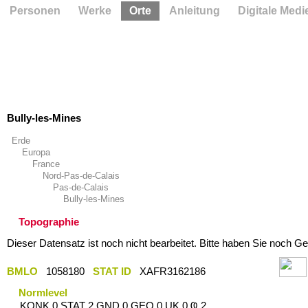
Personen
Werke
Orte
Anleitung
Digitale Medi
Bully-les-Mines
Erde
Europa
France
Nord-Pas-de-Calais
Pas-de-Calais
Bully-les-Mines
Topographie
Dieser Datensatz ist noch nicht bearbeitet. Bitte haben Sie noch Ge
BMLO
1058180
STAT ID
XAFR3162186
Normlevel
KONK 0 STAT 2 GND 0 GEO 0 UK 0 Ҩ 2