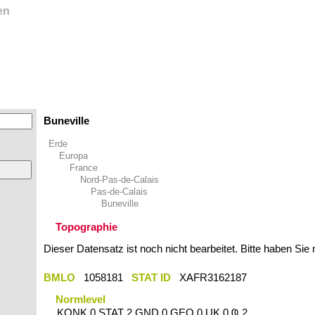
en
Buneville
Erde
Europa
France
Nord-Pas-de-Calais
Pas-de-Calais
Buneville
Topographie
Dieser Datensatz ist noch nicht bearbeitet. Bitte haben Sie
BMLO
1058181
STAT ID
XAFR3162187
Normlevel
KONK 0 STAT 2 GND 0 GEO 0 UK 0 Ҩ 2