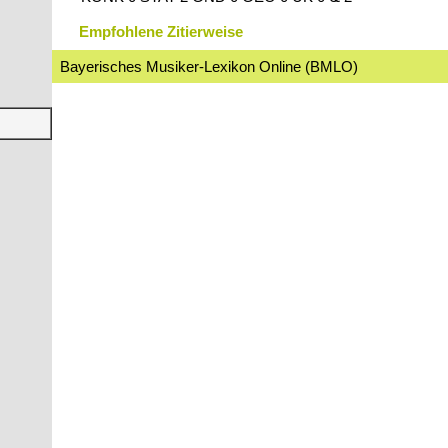
Empfohlene Zitierweise
Bayerisches Musiker-Lexikon Online (BMLO)